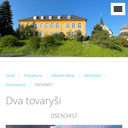
/
/
/
/
Úvod
Fotoalbum
Základní škola
2023/2024
/
Dva tovaryši
DSCN3457
Dva tovaryši
DSCN3457