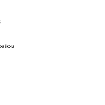
Š
kou školu