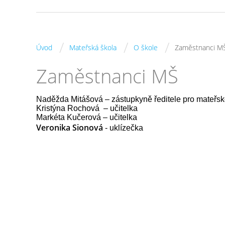
/
/
/
Úvod
Mateřská škola
O škole
Zaměstnanci M
Zaměstnanci MŠ
Naděžda Mitášová
– zástupkyně ředitele pro mateřs
Kristýna Rochová
– učitelka
Markéta Kučerová
– učitelka
Veronika Sionová
- uklízečka