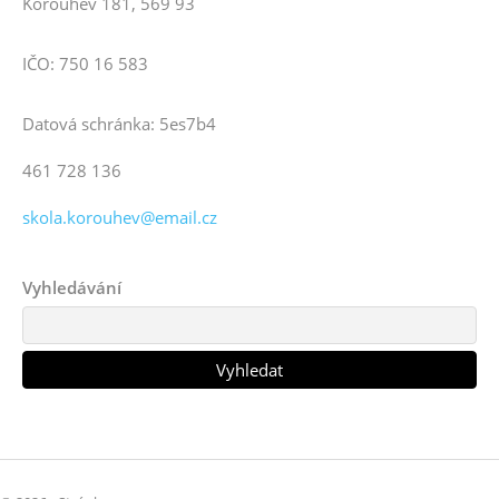
Korouhev 181, 569 93
IČO: 750 16 583
Datová schránka: 5es7b4
461 728 136
skola.korouhev@email.cz
Vyhledávání