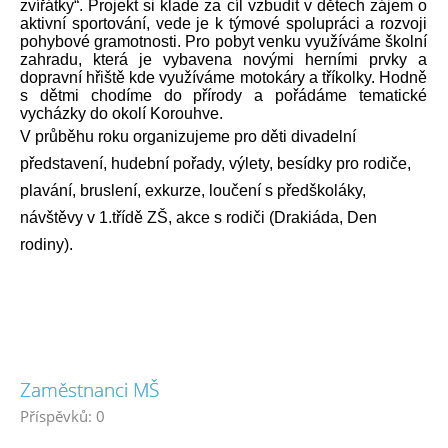
zvířátky“. Projekt si klade za cíl vzbudit v dětech zájem o
aktivní sportování, vede je k týmové spolupráci a rozvoji
pohybové gramotnosti. Pro pobyt venku využíváme školní
zahradu, která je vybavena novými herními prvky a
dopravní hřiště kde využíváme motokáry a tříkolky. Hodně
s dětmi chodíme do přírody a pořádáme tematické
vycházky do okolí Korouhve.
V průběhu roku organizujeme pro děti divadelní
představení, hudební pořady, výlety, besídky pro rodiče,
plavání, bruslení, exkurze, loučení s předškoláky,
návštěvy v 1.třídě ZŠ, akce s rodiči (Drakiáda, Den
rodiny).
Zaměstnanci MŠ
Příspěvků:
0