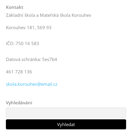
Kontakt
Základní škola a Mateřská škola Korouhev
Korouhev 181, 569 93
IČO: 750 16 583
Datová schránka: 5es7b4
461 728 136
skola.korouhev@email.cz
Vyhledávání