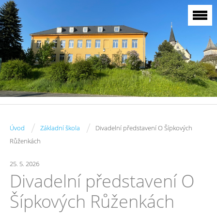
/
/
Úvod
Základní škola
Divadelní představení O Šípkových
Růženkách
25. 5. 2026
Divadelní představení O
Šípkových Růženkách