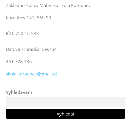
Základní škola a Mateřská škola Korouhev
Korouhev 181, 569 93
IČO: 750 16 583
Datová schránka: 5es7b4
461 728 136
skola.korouhev@email.cz
Vyhledávání