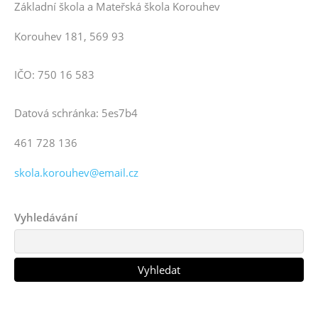
Základní škola a Mateřská škola Korouhev
Korouhev 181, 569 93
IČO: 750 16 583
Datová schránka: 5es7b4
461 728 136
skola.korouhev@email.cz
Vyhledávání