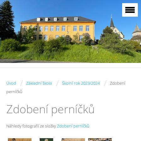
/
/
/
Úvod
Základní škola
Školní rok 2023/2024
Zdobení
perníčků
Zdobení perníčků
Náhledy fotografií ze složky
Zdobení perníčků