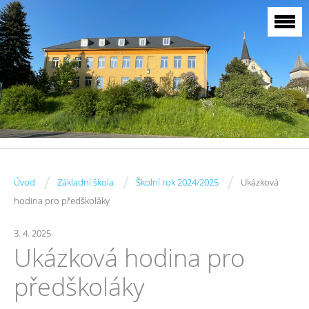
/
/
/
Úvod
Základní škola
Školní rok 2024/2025
Ukázková
hodina pro předškoláky
3. 4. 2025
Ukázková hodina pro
předškoláky