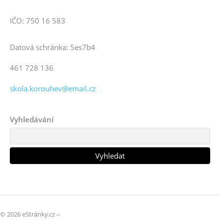
IČO: 750 16 583
Datová schránka: 5es7b4
461 728 136
skola.korouhev@email.cz
Vyhledávání
© 2026 eStránky.cz