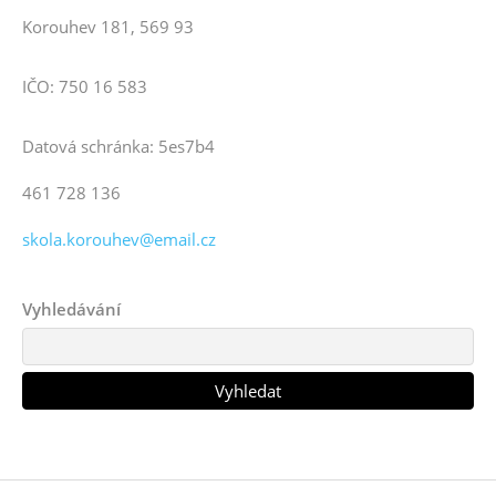
Korouhev 181, 569 93
IČO: 750 16 583
Datová schránka: 5es7b4
461 728 136
skola.korouhev@email.cz
Vyhledávání