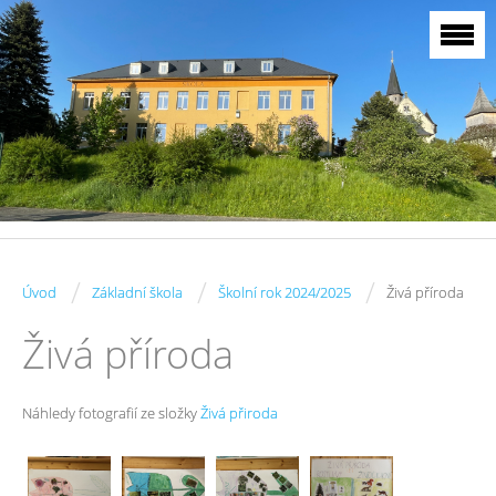
/
/
/
Úvod
Základní škola
Školní rok 2024/2025
Živá příroda
Živá příroda
Náhledy fotografií ze složky
Živá přiroda