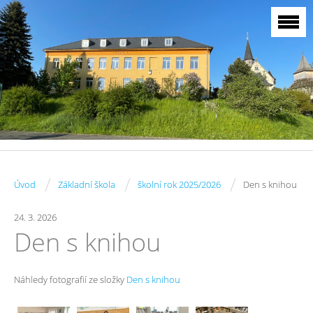
/
/
/
Úvod
Základní škola
školní rok 2025/2026
Den s knihou
24. 3. 2026
Den s knihou
Náhledy fotografií ze složky
Den s knihou