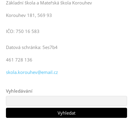
Základní škola a Mateřská škola Korouhev
Korouhev 181, 569 93
IČO: 750 16 583
Datová schránka: 5es7b4
461 728 136
skola.korouhev@email.cz
Vyhledávání