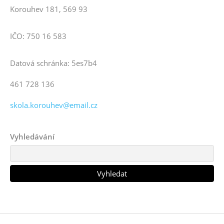
Korouhev 181, 569 93
IČO: 750 16 583
Datová schránka: 5es7b4
461 728 136
skola.korouhev@email.cz
Vyhledávání