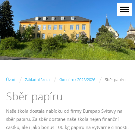
/
/
/
Úvod
Základní škola
školní rok 2025/2026
Sběr papíru
Sběr papíru
Naše škola dostala nabídku od firmy Eurepap Svitavy na
sběr papíru. Za sběr dostane naše škola nejen finanční
částku, ale i jako bonus 100 kg papíru na výtvarné činnosti.