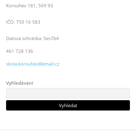
Korouhev 181, 569 93
IČO: 750 16 583
Datová schránka: 5es7b4
461 728 136
skola.korouhev@email.cz
Vyhledávání