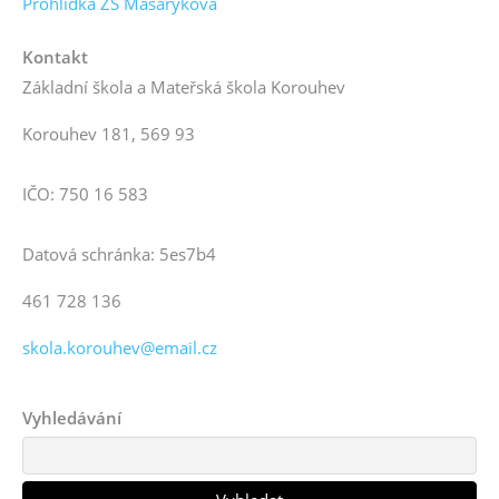
Prohlídka ZŠ Masarykova
Kontakt
Základní škola a Mateřská škola Korouhev
Korouhev 181, 569 93
IČO: 750 16 583
Datová schránka: 5es7b4
461 728 136
skola.korouhev@email.cz
Vyhledávání