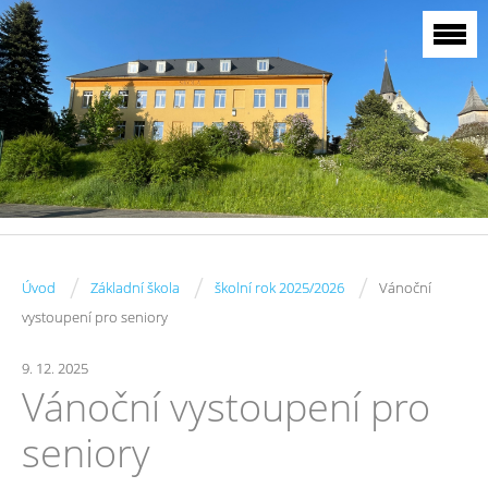
/
/
/
Úvod
Základní škola
školní rok 2025/2026
Vánoční
vystoupení pro seniory
9. 12. 2025
Vánoční vystoupení pro
seniory