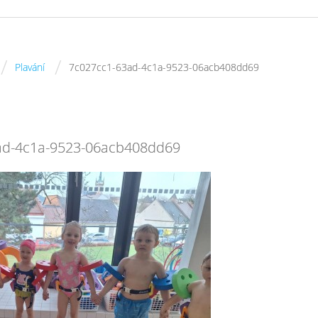
/
/
Plavání
7c027cc1-63ad-4c1a-9523-06acb408dd69
ad-4c1a-9523-06acb408dd69