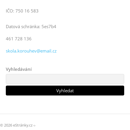
IČO: 750 16 583
Datová schránka: 5es7b4
461 728 136
skola.korouhev@email.cz
Vyhledávání
© 2026 eStránky.cz