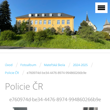
/
/
/
/
Úvod
Fotoalbum
Mateřská škola
2024-2025
/
Policie ČR
e760974d-be34-4476-8974-994860266b9e
Policie ČR
e760974d-be34-4476-8974-994860266b9e