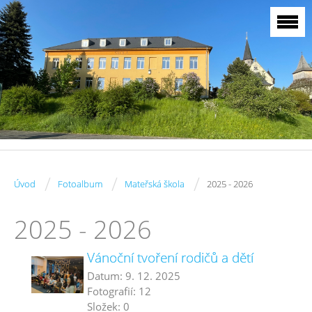
/
/
/
Úvod
Fotoalbum
Mateřská škola
2025 - 2026
2025 - 2026
Vánoční tvoření rodičů a dětí
Datum:
9. 12. 2025
Fotografií:
12
Složek:
0