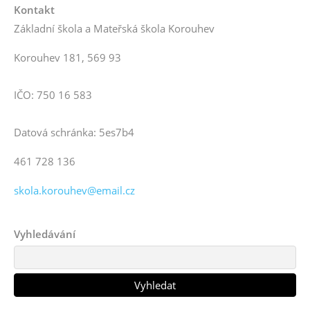
Kontakt
Základní škola a Mateřská škola Korouhev
Korouhev 181, 569 93
IČO: 750 16 583
Datová schránka: 5es7b4
461 728 136
skola.korouhev@email.cz
Vyhledávání