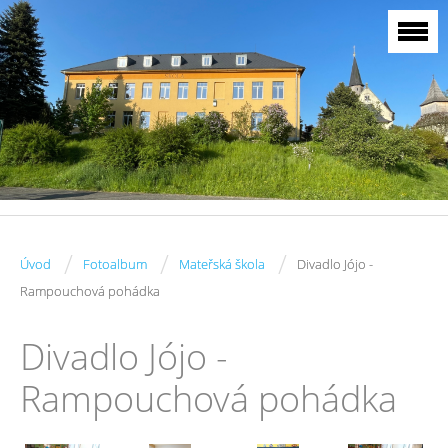
/
/
/
Úvod
Fotoalbum
Mateřská škola
Divadlo Jójo -
Rampouchová pohádka
Divadlo Jójo -
Rampouchová pohádka