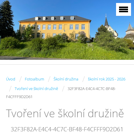
/
/
/
Úvod
Fotoalbum
Školní družina
školní rok 2025 - 2026
/
/
Tvoření ve školní družině
32F3F82A-E4C4-4C7C-BF48-
F4CFFF9D2D61
Tvoření ve školní družině
32F3F82A-E4C4-4C7C-BF48-F4CFFF9D2D61