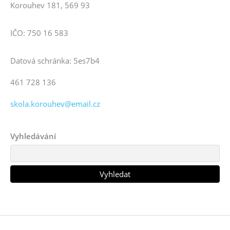
Korouhev 181, 569 93
IČO: 750 16 583
Datová schránka: 5es7b4
461 728 136
skola.korouhev@email.cz
Vyhledávání