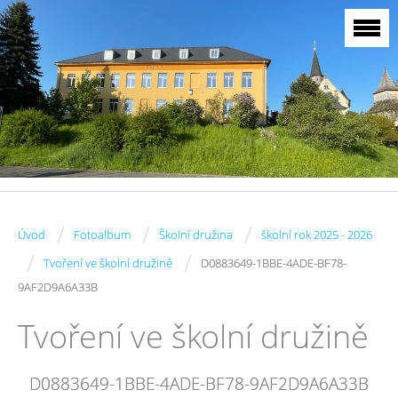
/
/
/
Úvod
Fotoalbum
Školní družina
školní rok 2025 - 2026
/
/
Tvoření ve školní družině
D0883649-1BBE-4ADE-BF78-
9AF2D9A6A33B
Tvoření ve školní družině
D0883649-1BBE-4ADE-BF78-9AF2D9A6A33B