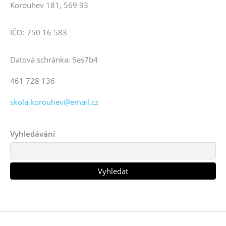
Korouhev 181, 569 93
IČO: 750 16 583
Datová schránka: 5es7b4
461 728 136
skola.korouhev@email.cz
Vyhledávání