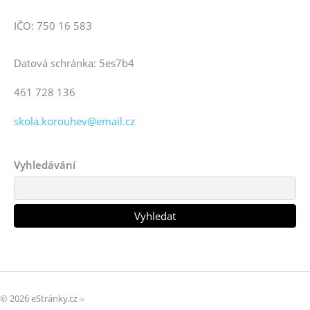
IČO: 750 16 583
Datová schránka: 5es7b4
461 728 136
skola.korouhev@email.cz
Vyhledávání
© 2026 eStránky.cz