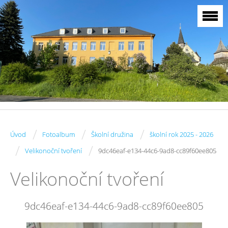
/
/
/
Úvod
Fotoalbum
Školní družina
školní rok 2025 - 2026
/
/
Velikonoční tvoření
9dc46eaf-e134-44c6-9ad8-cc89f60ee805
Velikonoční tvoření
9dc46eaf-e134-44c6-9ad8-cc89f60ee805