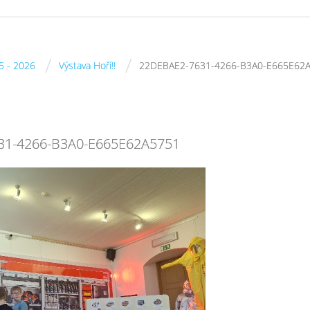
/
/
5 - 2026
Výstava Hoří!!
22DEBAE2-7631-4266-B3A0-E665E62
31-4266-B3A0-E665E62A5751