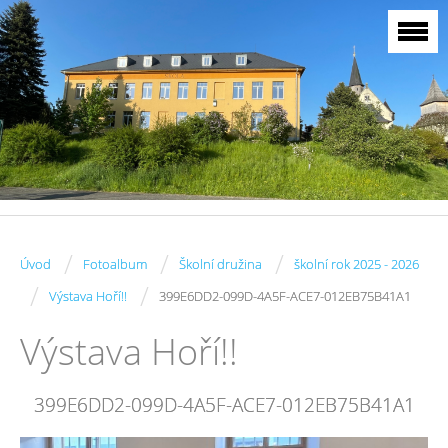
/
/
/
Úvod
Fotoalbum
Školní družina
školní rok 2025 - 2026
/
/
Výstava Hoří!!
399E6DD2-099D-4A5F-ACE7-012EB75B41A1
Výstava Hoří!!
399E6DD2-099D-4A5F-ACE7-012EB75B41A1