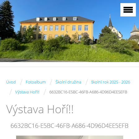
/
/
/
Úvod
Fotoalbum
Školní družina
školní rok 2025 - 2026
/
/
Výstava Hoří!!
6632BC16-E5BC-46FB-A686-4D96D4EE5EFB
Výstava Hoří!!
6632BC16-E5BC-46FB-A686-4D96D4EE5EFB