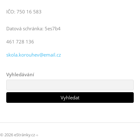
IČO: 750 16 583
Datová schránka: 5es7b4
461 728 136
skola.korouhev@email.cz
Vyhledávání
© 2026 eStránky.cz