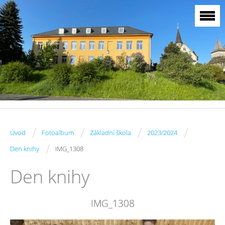
/
/
/
/
Úvod
Fotoalbum
Základní škola
2023/2024
/
Den knihy
IMG_1308
Den knihy
IMG_1308