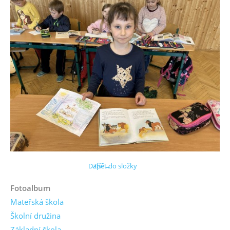
Další →
Zpět do složky
Fotoalbum
Mateřská škola
Školní družina
Základní škola