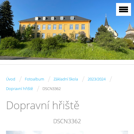
/
/
/
/
Úvod
Fotoalbum
Základní škola
2023/2024
/
Dopravní hřiště
DSCN3362
Dopravní hřiště
DSCN3362