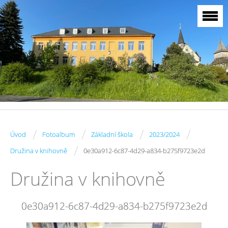
/
/
/
/
Úvod
Fotoalbum
Základní škola
2023/2024
/
Družina v knihovně
0e30a912-6c87-4d29-a834-b275f9723e2d
Družina v knihovně
0e30a912-6c87-4d29-a834-b275f9723e2d