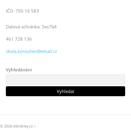
IČO: 750 16 583
Datová schránka: 5es7b4
461 728 136
skola.korouhev@email.cz
Vyhledávání
© 2026 eStránky.cz