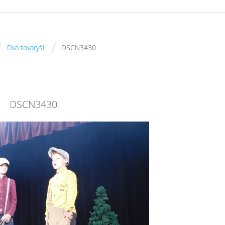
/
/
Dva tovaryši
DSCN3430
DSCN3430