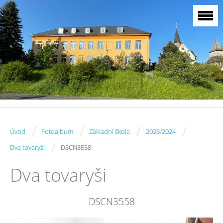
/
/
/
/
Úvod
Fotoalbum
Základní škola
2023/2024
/
Dva tovaryši
DSCN3558
Dva tovaryši
DSCN3558