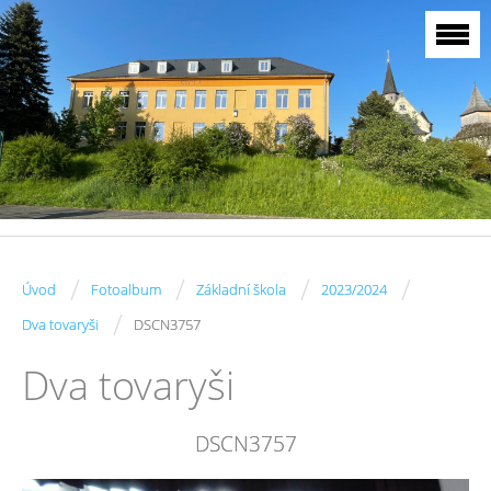
/
/
/
/
Úvod
Fotoalbum
Základní škola
2023/2024
/
Dva tovaryši
DSCN3757
Dva tovaryši
DSCN3757