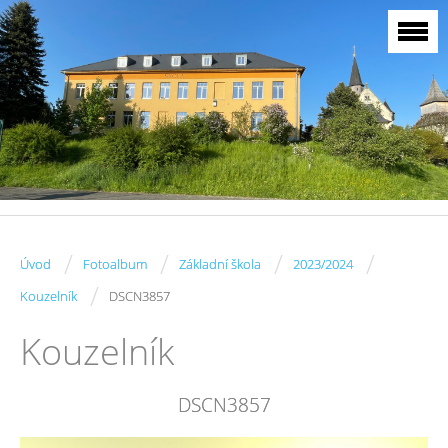
/
/
/
/
Úvod
Fotoalbum
Základní škola
2023/2024
/
Kouzelník
DSCN3857
Kouzelník
DSCN3857