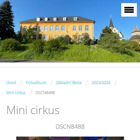
/
/
/
/
Úvod
Fotoalbum
Základní škola
2023/2024
/
Mini cirkus
DSCN8488
Mini cirkus
DSCN8488