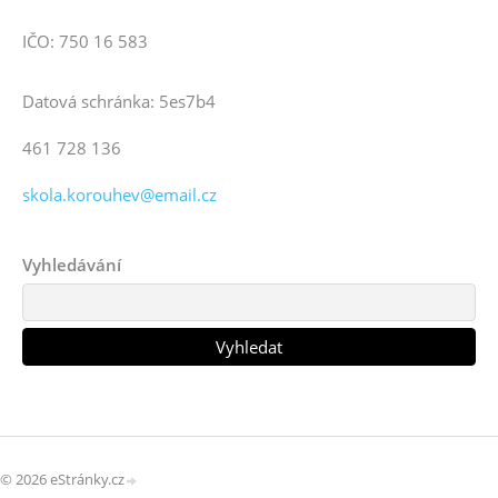
IČO: 750 16 583
Datová schránka: 5es7b4
461 728 136
skola.korouhev@email.cz
Vyhledávání
© 2026 eStránky.cz