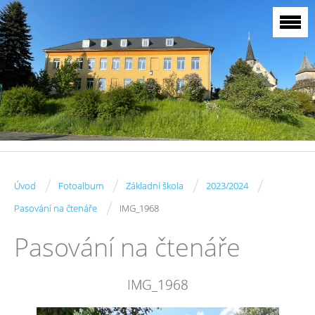
/
/
/
/
Úvod
Fotoalbum
Základní škola
2023/2024
/
Pasování na čtenáře
IMG_1968
Pasování na čtenáře
IMG_1968