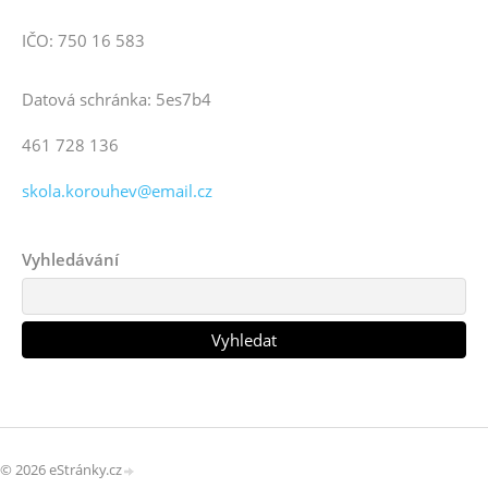
IČO: 750 16 583
Datová schránka: 5es7b4
461 728 136
skola.korouhev@email.cz
Vyhledávání
© 2026 eStránky.cz