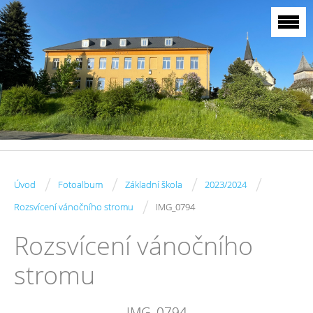
/
/
/
/
Úvod
Fotoalbum
Základní škola
2023/2024
/
Rozsvícení vánočního stromu
IMG_0794
Rozsvícení vánočního
stromu
IMG_0794