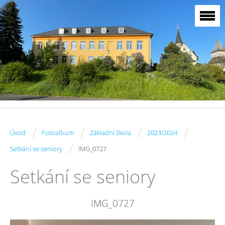
/
/
/
/
Úvod
Fotoalbum
Základní škola
2023/2024
/
Setkání se seniory
IMG_0727
Setkání se seniory
IMG_0727