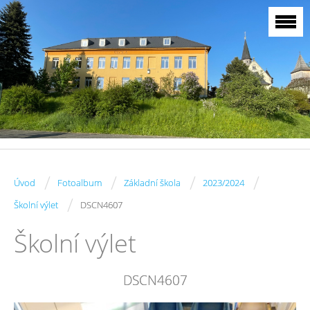
/
/
/
/
Úvod
Fotoalbum
Základní škola
2023/2024
/
Školní výlet
DSCN4607
Školní výlet
DSCN4607