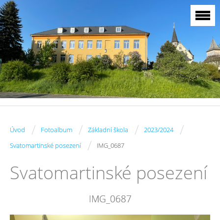
/
/
/
/
Úvod
Fotoalbum
Základní škola
2023/2024
/
Svatomartinské posezení
IMG_0687
Svatomartinské posezení
IMG_0687