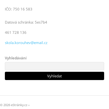
IČO: 750 16 583
Datová schránka: 5es7b4
461 728 136
skola.korouhev@email.cz
Vyhledávání
© 2026 eStránky.cz