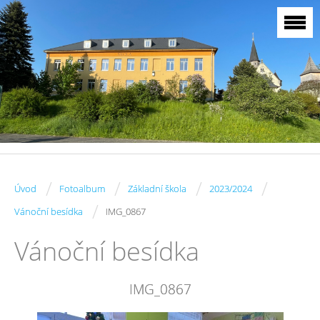
/
/
/
/
Úvod
Fotoalbum
Základní škola
2023/2024
/
Vánoční besídka
IMG_0867
Vánoční besídka
IMG_0867