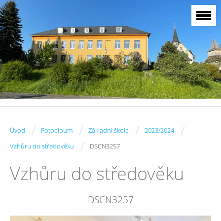
/
/
/
/
Úvod
Fotoalbum
Základní škola
2023/2024
/
Vzhůru do středověku
DSCN3257
Vzhůru do středověku
DSCN3257