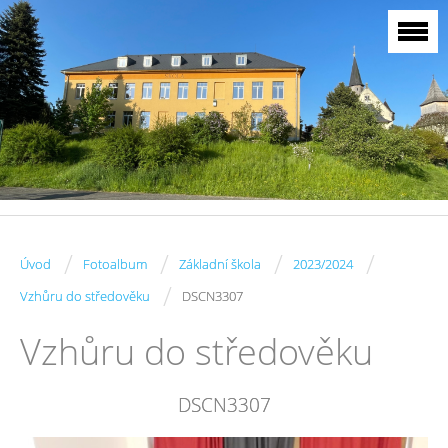
/
/
/
/
Úvod
Fotoalbum
Základní škola
2023/2024
/
Vzhůru do středověku
DSCN3307
Vzhůru do středověku
DSCN3307