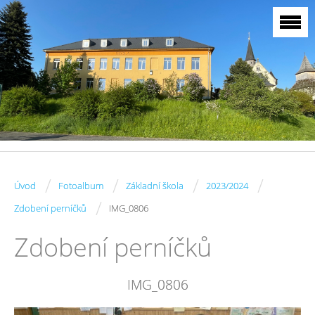
/
/
/
/
Úvod
Fotoalbum
Základní škola
2023/2024
/
Zdobení perníčků
IMG_0806
Zdobení perníčků
IMG_0806