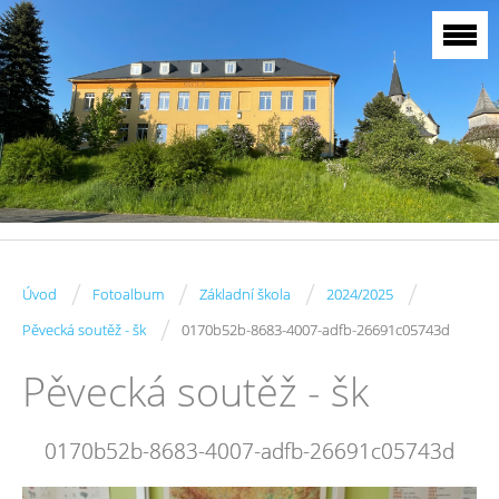
/
/
/
/
Úvod
Fotoalbum
Základní škola
2024/2025
/
Pěvecká soutěž - šk
0170b52b-8683-4007-adfb-26691c05743d
Pěvecká soutěž - šk
0170b52b-8683-4007-adfb-26691c05743d