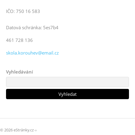
IČO: 750 16 583
Datová schránka: 5es7b4
461 728 136
skola.korouhev@email.cz
Vyhledávání
© 2026 eStránky.cz