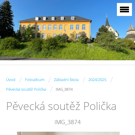
/
/
/
/
Úvod
Fotoalbum
Základní škola
2024/2025
/
Pěvecká soutěž Polička
IMG_3874
Pěvecká soutěž Polička
IMG_3874