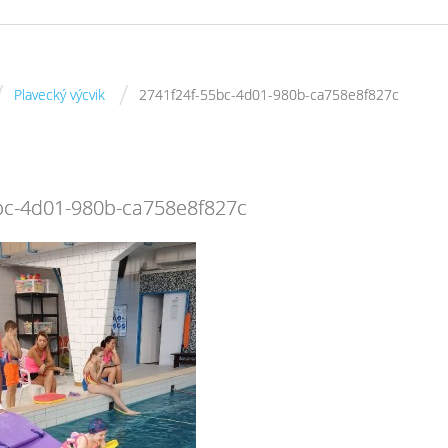
/
/
Plavecký výcvik
2741f24f-55bc-4d01-980b-ca758e8f827c
bc-4d01-980b-ca758e8f827c