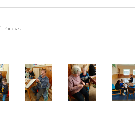
/
Pomlázky