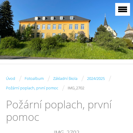
/
/
/
/
Úvod
Fotoalbum
Základní škola
2024/2025
/
Požární poplach, první pomoc
IMG_2702
Požární poplach, první
pomoc
IMG_2702