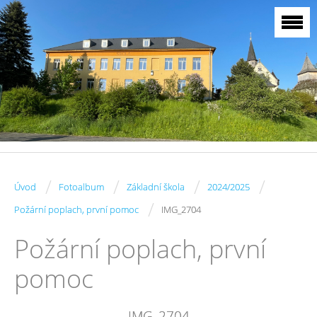
/
/
/
/
Úvod
Fotoalbum
Základní škola
2024/2025
/
Požární poplach, první pomoc
IMG_2704
Požární poplach, první
pomoc
IMG_2704