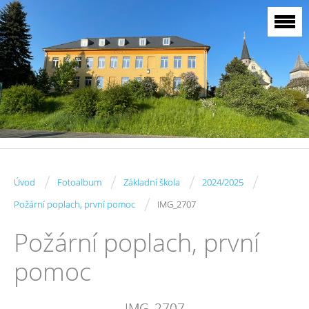
/
/
/
/
Úvod
Fotoalbum
Základní škola
2024/2025
/
Požární poplach, první pomoc
IMG_2707
Požární poplach, první
pomoc
IMG_2707