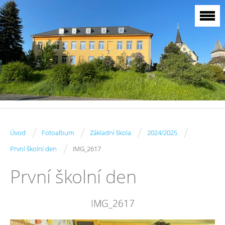
/
/
/
/
Úvod
Fotoalbum
Základní škola
2024/2025
/
První školní den
IMG_2617
První školní den
IMG_2617