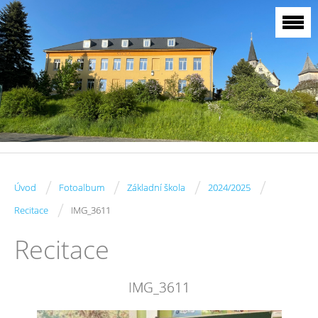
/
/
/
/
Úvod
Fotoalbum
Základní škola
2024/2025
/
Recitace
IMG_3611
Recitace
IMG_3611