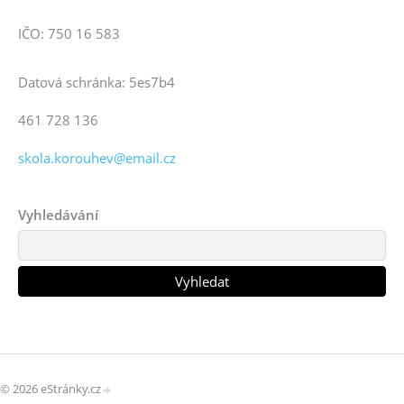
IČO: 750 16 583
Datová schránka: 5es7b4
461 728 136
skola.korouhev@email.cz
Vyhledávání
© 2026 eStránky.cz