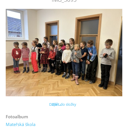
Další →
Zpět do složky
Fotoalbum
Mateřská škola