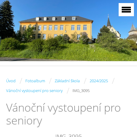
/
/
/
/
Úvod
Fotoalbum
Základní škola
2024/2025
/
Vánoční vystoupení pro seniory
IMG_3095
Vánoční vystoupení pro
seniory
IMG_3095