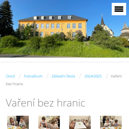
/
/
/
/
Úvod
Fotoalbum
Základní škola
2024/2025
Vaření
bez hranic
Vaření bez hranic