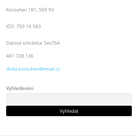
Korouhev 181, 569 93
IČO: 750 16 583
Datová schránka: 5es7b4
461 728 136
skola.korouhev@email.cz
Vyhledávání